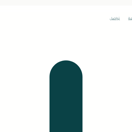
عة
تواصل