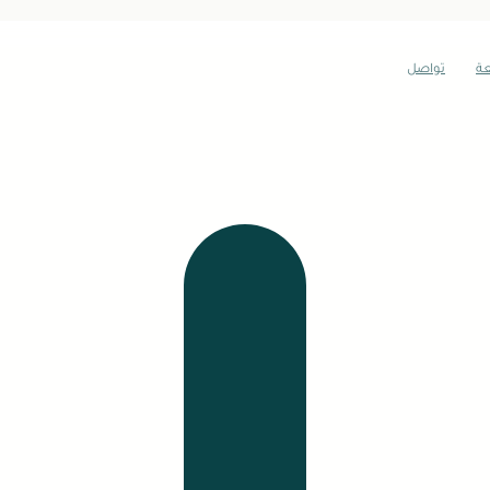
عة
تواصل