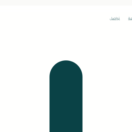
عة
تواصل