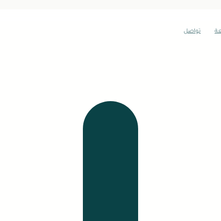
عة
تواصل