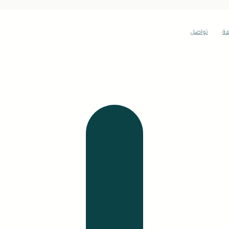
عة
تواصل