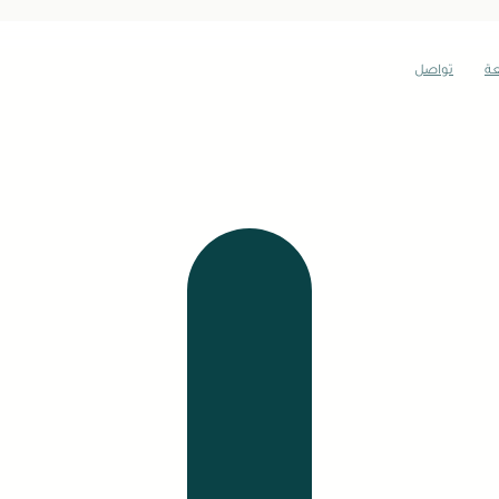
عة
تواصل