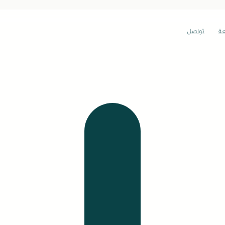
عة
تواصل