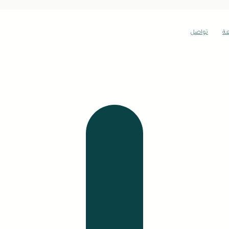
عة
تواصل