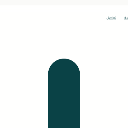
عة
تواصل