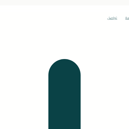
عة
تواصل