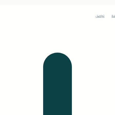
عة
تواصل