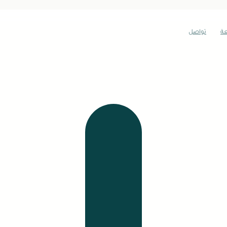
عة
تواصل