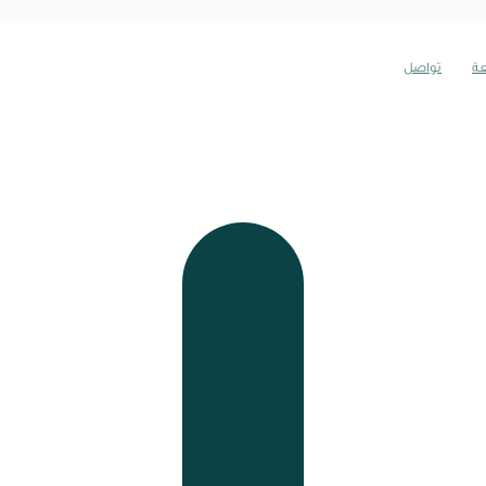
عة
تواصل