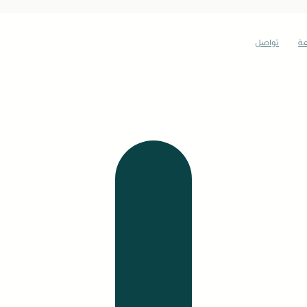
عة
تواصل