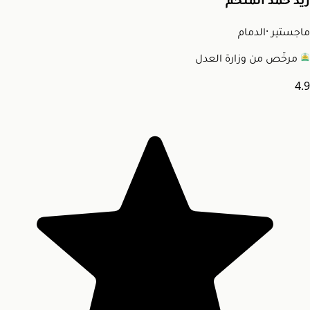
زيد حمد الملحم
ماجستير
·
الدمام
مرخّص من وزارة العدل
4.9