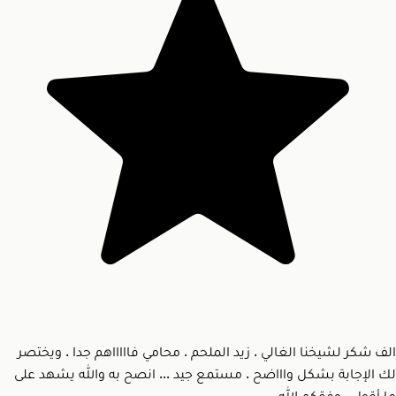
الف شكر لشيخنا الغالي . زيد الملحم . محامي فاااااهم جدا . ويختصر
لك الإجابة بشكل واااضح . مستمع جيد ... انصح به والله يشهد على