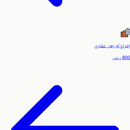
إفراغ أو رهن عقاري
800
ر.س