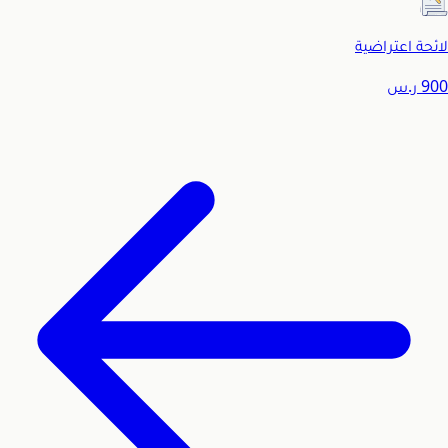
لائحة اعتراضية
900
ر.س