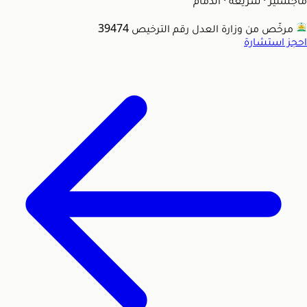
ماجستير · شريعة
·
الدمام
مرخّص من وزارة العدل
رقم الترخيص 39474
احجز استشارة