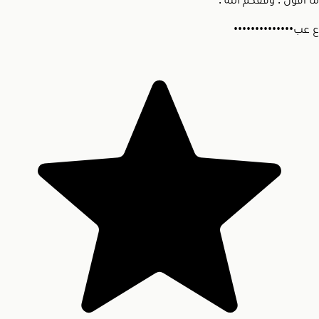
ما أقول . وفقكم الله .
ع
عب••••••••••••••