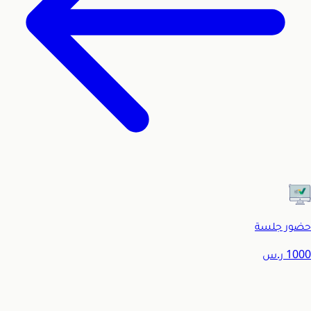
حضور جلسة
1000
ر.س