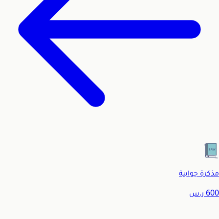
مذكرة جوابية
600
ر.س