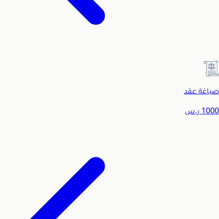
صياغة عقد
1000
ر.س