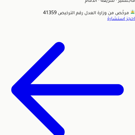
ماجستير · شريعة
·
الدمام
مرخّص من وزارة العدل
رقم الترخيص 41359
احجز استشارة