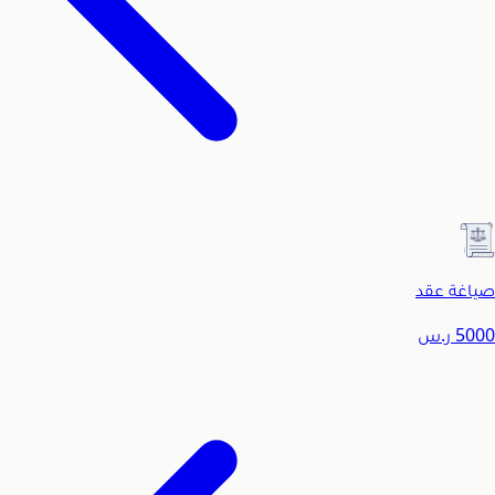
صياغة عقد
5000
ر.س