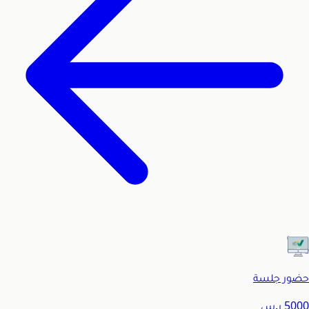
حضور جلسة
5000
ر.س