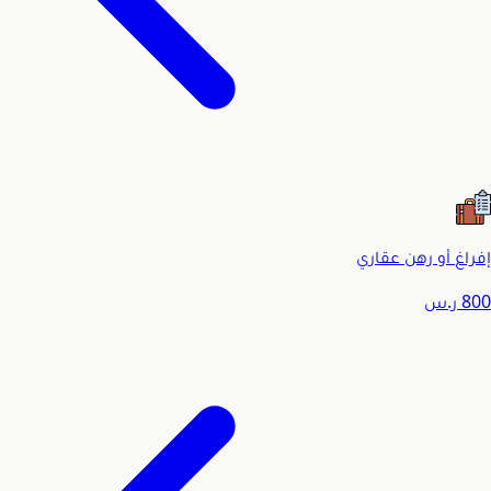
إفراغ أو رهن عقاري
800
ر.س