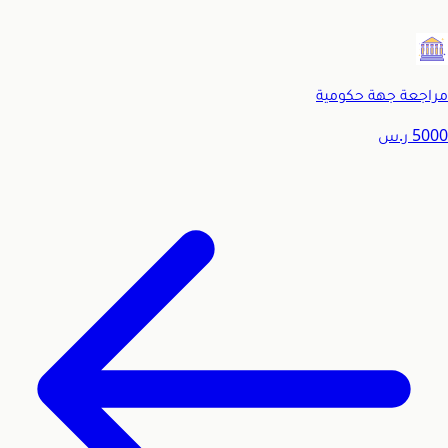
مراجعة جهة حكومية
5000
ر.س