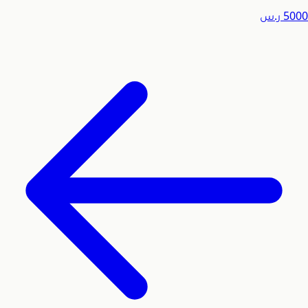
5000
ر.س