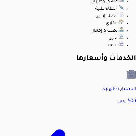
فنادق وطيران
أخطاء طبية
قضاء إداري
عقاري
نصب و إحتيال
أخرى
عامة
الخدمات وأسعارها
استشارة قانونية
500
ر.س