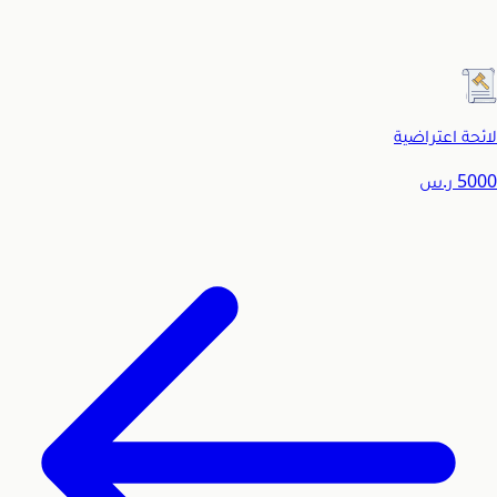
لائحة اعتراضية
5000
ر.س