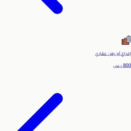
إفراغ أو رهن عقاري
800
ر.س