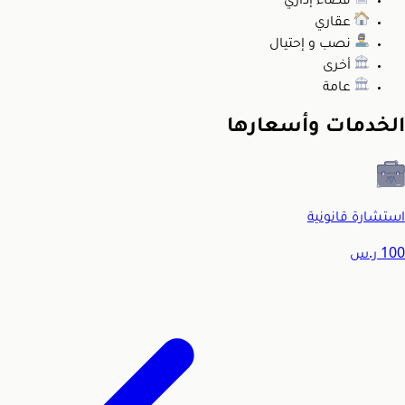
قضاء إداري
عقاري
نصب و إحتيال
أخرى
عامة
الخدمات وأسعارها
استشارة قانونية
100
ر.س