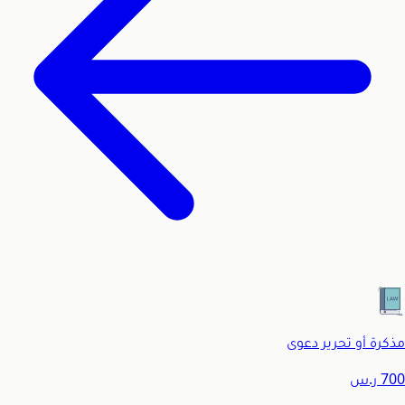
مذكرة أو تحرير دعوى
700
ر.س