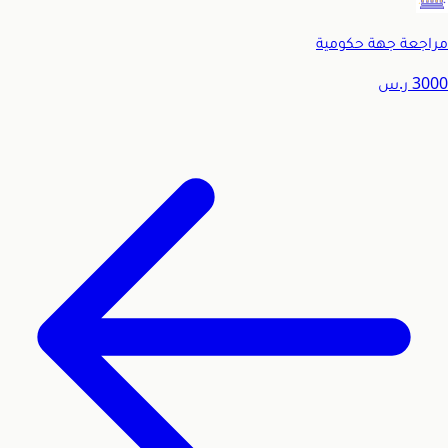
مراجعة جهة حكومية
3000
ر.س