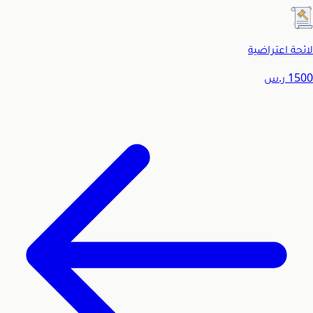
لائحة اعتراضية
1500
ر.س