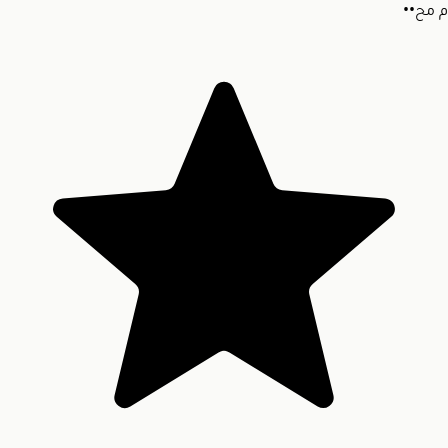
م
مح••