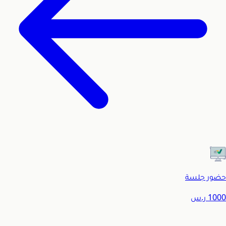
حضور جلسة
1000
ر.س