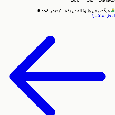
بكالوريوس · قانون
·
الرياض
مرخّص من وزارة العدل
رقم الترخيص 40552
احجز استشارة