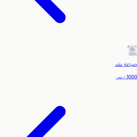
صياغة عقد
3000
ر.س