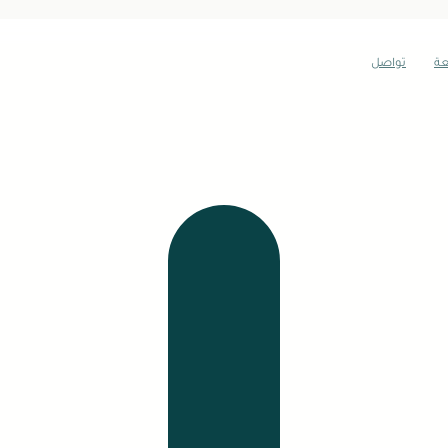
عة
تواصل