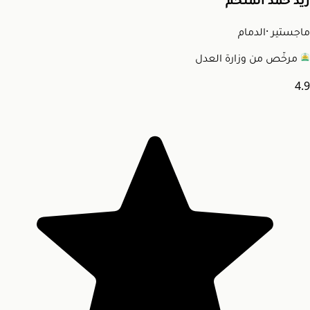
زيد حمد الملحم
ماجستير
·
الدمام
مرخّص من وزارة العدل
4.9