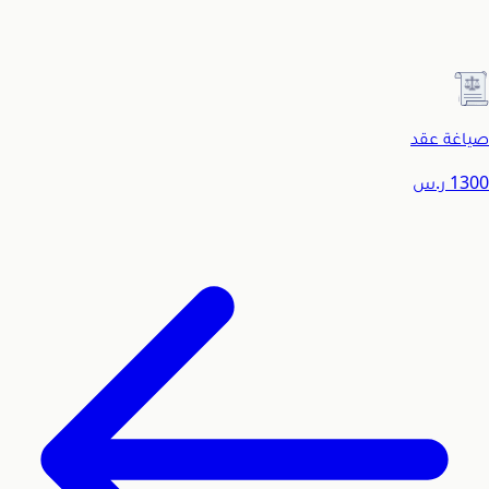
صياغة عقد
1300
ر.س