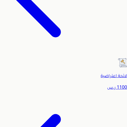
لائحة اعتراضية
1100
ر.س