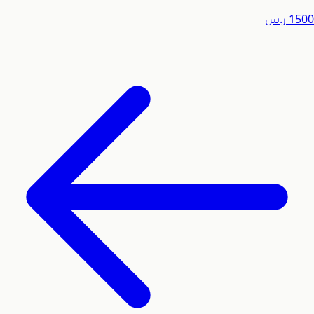
1500
ر.س