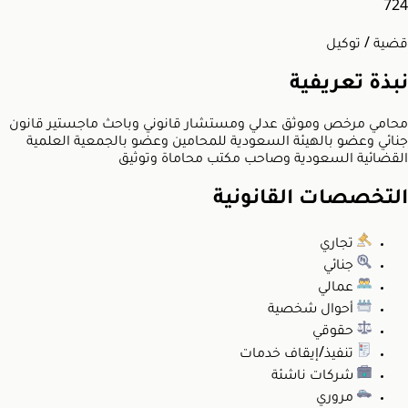
724
قضية / توكيل
نبذة تعريفية
محامي مرخص وموثق عدلي ومستشار قانوني وباحث ماجستير قانون
جنائي وعضو بالهيئة السعودية للمحامين وعضو بالجمعية العلمية
القضائية السعودية وصاحب مكتب محاماة وتوثيق
التخصصات القانونية
تجاري
جنائي
عمالي
أحوال شخصية
حقوقي
تنفيذ/إيقاف خدمات
شركات ناشئة
مروري